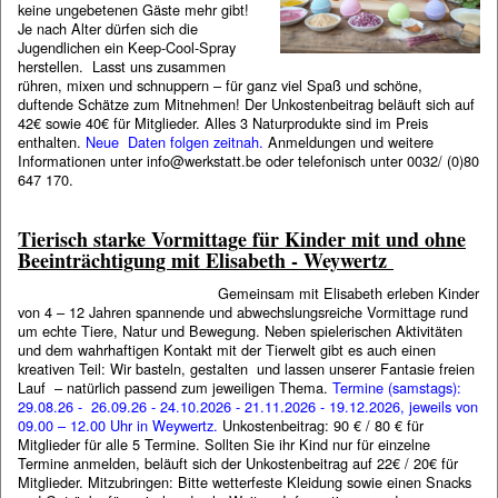
keine ungebetenen Gäste mehr gibt!
Je nach Alter dürfen sich die
Jugendlichen ein Keep-Cool-Spray
herstellen. Lasst uns zusammen
rühren, mixen und schnuppern – für ganz viel Spaß und schöne,
duftende Schätze zum Mitnehmen! Der Unkostenbeitrag beläuft sich auf
42€ sowie 40€ für Mitglieder. Alles 3 Naturprodukte sind im Preis
enthalten.
Neue Daten folgen zeitnah.
Anmeldungen und weitere
Informationen unter info@werkstatt.be oder telefonisch unter 0032/ (0)80
647 170.
Tierisch starke Vormittage für Kinder mit und ohne
Beeinträchtigung mit Elisabeth - Weywertz
Gemeinsam mit Elisabeth erleben Kinder
von 4 – 12 Jahren spannende und abwechslungsreiche Vormittage rund
um echte Tiere, Natur und Bewegung. Neben spielerischen Aktivitäten
und dem wahrhaftigen Kontakt mit der Tierwelt gibt es auch einen
kreativen Teil: Wir basteln, gestalten und lassen unserer Fantasie freien
Lauf – natürlich passend zum jeweiligen Thema.
Termine (samstags):
29.08.26 - 26.09.26 - 24.10.2026 - 21.11.2026 - 19.12.2026, jeweils von
09.00 – 12.00 Uhr in Weywertz.
Unkostenbeitrag: 90 € / 80 € für
Mitglieder für alle 5 Termine. Sollten Sie ihr Kind nur für einzelne
Termine anmelden, beläuft sich der Unkostenbeitrag auf 22€ / 20€ für
Mitglieder. Mitzubringen: Bitte wetterfeste Kleidung sowie einen Snacks