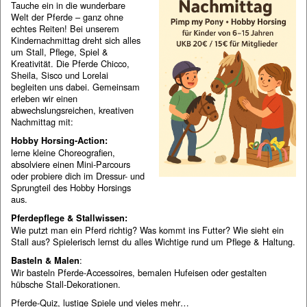
Tauche ein in die wunderbare
Welt der Pferde – ganz ohne
echtes Reiten! Bei unserem
Kindernachmittag dreht sich alles
um Stall, Pflege, Spiel &
Kreativität. Die Pferde Chicco,
Sheila, Sisco und Lorelai
begleiten uns dabei. Gemeinsam
erleben wir einen
abwechslungsreichen, kreativen
Nachmittag mit:
Hobby Horsing-Action:
lerne kleine Choreografien,
absolviere einen Mini-Parcours
oder probiere dich im Dressur- und
Sprungteil des Hobby Horsings
aus.
Pferdepflege & Stallwissen:
Wie putzt man ein Pferd richtig? Was kommt ins Futter? Wie sieht ein
Stall aus? Spielerisch lernst du alles Wichtige rund um Pflege & Haltung.
:
Basteln & Malen
Wir basteln Pferde-Accessoires, bemalen Hufeisen oder gestalten
hübsche Stall-Dekorationen.
Pferde-Quiz, lustige Spiele und vieles mehr…