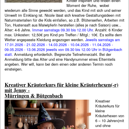
Kinder inspiriert und finden einen
Moment der Ruhe, wobei
wiederum alle Sinne geweckt werden, und das Kind mit sich und seiner
Umwelt im Einklang ist. Nicole lässt sich kreative Gestaltungsideen mit
Naturmaterialien für die Kids einfallen, so z.B. Blütenseifen, Arbeiten mit
Ton, Hustensaft aus Maiwipferln herstellen (alles je nach Saison) usw...
Alter: 4-6 Jahre.
Immer samstags 09.30 bis 12.00 Uhr
. Anzahl: 6 Kinder
max. Unkosten: 12,50€ pro Kind pro Treffen / Mitgl.: 10€. Es sollte dem
Wetter angepasste Kleidung angezogen werden.
Jeweils samstags am
17.01.2026 - 21.02.2026 - 14.03.2026 - 10.04.2026 - 11.04.2026 -
09.05.2026 - 13.06.2026 jeweils von 09.30 bis 12.00 Uhr in Bütgenbach
statt.
Anmeldung erforderlich. Begrenzte Teilnehmerzahl. Bei der
Anmeldung bitte das Alter und eine Handynummer eines Elternteils
angeben. Wer will, kann bei dem einen oder anderen Termin noch
einsteigen.
Kreativer Kräuterkurs für kleine Kräuterhexen(-r)
mit Jenny -
Mürringen & Bütgenbach
Kreativer
Kräuterkurs für
kleine
Kräuterhexen von
6 – 10 Jahren(mit
und ohne