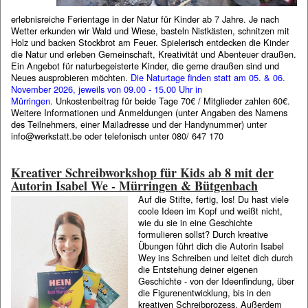
erlebnisreiche Ferientage in der Natur für Kinder ab 7 Jahre. Je nach
Wetter erkunden wir Wald und Wiese, basteln Nistkästen, schnitzen mit
Holz und backen Stockbrot am Feuer. Spielerisch entdecken die Kinder
die Natur und erleben Gemeinschaft, Kreativität und Abenteuer draußen.
Ein Angebot für naturbegeisterte Kinder, die gerne draußen sind und
Neues ausprobieren möchten.
Die Naturtage finden statt am 05. & 06.
November 2026, jeweils von 09.00 - 15.00 Uhr in
Mürringen.
Unkostenbeitrag für beide Tage 70€ / Mitglieder zahlen 60€.
Weitere Informationen und Anmeldungen (unter Angaben des Namens
des Teilnehmers, einer Mailadresse und der Handynummer) unter
info@werkstatt.be oder telefonisch unter 080/ 647 170
Kreativer Schreibworkshop für Kids ab 8 mit der
Autorin Isabel We - Mürringen & Bütgenbach
Auf die Stifte, fertig, los! Du hast viele
coole Ideen im Kopf und weißt nicht,
wie du sie in eine Geschichte
formulieren sollst? Durch kreative
Übungen führt dich die Autorin Isabel
Wey ins Schreiben und leitet dich durch
die Entstehung deiner eigenen
Geschichte - von der Ideenfindung, über
die Figurenentwicklung, bis in den
kreativen Schreibprozess. Außerdem