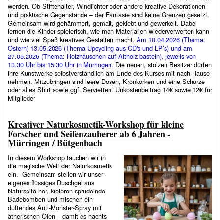
werden. Ob Stiftehalter, Windlichter oder andere kreative Dekorationen
und praktische Gegenstände – der Fantasie sind keine Grenzen gesetzt.
Gemeinsam wird gehämmert, gemalt, geklebt und gewerkelt. Dabei
lernen die Kinder spielerisch, wie man Materialien wiederverwerten kann
und wie viel Spaß kreatives Gestalten macht.
Am 10.04.2026 (Thema:
Ostern) 13.05.2026 (Thema Upcycling aus CD's und LP’s) und am
27.05.2026 (Thema: Holzhäuschen auf Altholz basteln), jeweils von
13.30 Uhr bis 15.30 Uhr in Mürringen.
Die neuen, stolzen Besitzer dürfen
ihre Kunstwerke selbstverständlich am Ende des Kurses mit nach Hause
nehmen. Mitzubringen sind leere Dosen, Kronkorken und eine Schürze
oder altes Shirt sowie ggf. Servietten. Unkostenbeitrag 14€ sowie 12€ für
Mitglieder
Kreativer Naturkosmetik-Workshop für kleine
Forscher und Seifenzauberer ab 6 Jahren -
Mürringen / Bütgenbach
In diesem Workshop tauchen wir in
die magische Welt der Naturkosmetik
ein. Gemeinsam stellen wir unser
eigenes flüssiges Duschgel aus
Naturseife her, kreieren sprudelnde
Badebomben und mischen ein
duftendes Anti-Monster-Spray mit
ätherischen Ölen – damit es nachts