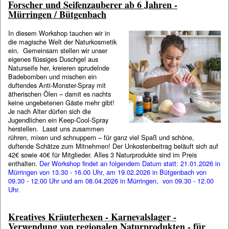
Forscher und Seifenzauberer ab 6 Jahren -
Mürringen / Bütgenbach
In diesem Workshop tauchen wir in
die magische Welt der Naturkosmetik
ein. Gemeinsam stellen wir unser
eigenes flüssiges Duschgel aus
Naturseife her, kreieren sprudelnde
Badebomben und mischen ein
duftendes Anti-Monster-Spray mit
ätherischen Ölen – damit es nachts
keine ungebetenen Gäste mehr gibt!
Je nach Alter dürfen sich die
Jugendlichen ein Keep-Cool-Spray
herstellen. Lasst uns zusammen
rühren, mixen und schnuppern – für ganz viel Spaß und schöne,
duftende Schätze zum Mitnehmen! Der Unkostenbeitrag beläuft sich auf
42€ sowie 40€ für Mitglieder. Alles 3 Naturprodukte sind im Preis
enthalten.
Der Workshop findet an folgendem Datum statt: 21.01.2026 in
Mürringen von 13.30 - 16.00 Uhr, am 19.02.2026 in Bütgenbach von
09.30 - 12.00 Uhr und am 08.04.2026 in Mürringen, von 09.30 - 12.00
Uhr.
Kreatives Kräuterhexen - Karnevalslager -
Verwendung von regionalen Naturprodukten - für