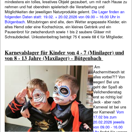
mindestens ein tolles, kreatives Objekt gezaubert, um mit nach Hause zu
nehmen und hat obendrein spielerisch die Verarbeitung und
Möglichkeiten der jeweiligen Naturprodukte gelernt.
Die Lager finden an
folgenden Daten statt: 19.02. + 20.02.2026 von 09.00 – 16.00 Uhr in
Bütgenbach.
Mitzubringen sind alte, dem Wetter angepasste Kleider, ein
altes Hemd oder eine Kochschürze, ein kleines Getränk und ein
Pausenbrot für zwischendurch sowie 1 bis 2 saubere Gläser mit
Schraubdeckel. Unkostenbeitrag beträgt 75 € sowie 68 € für Mitglieder.
Karnevalslager für Kinder von 4 - 7 (Minilager) und
von 8 - 13 Jahre (Maxilager) - Bütgenbach
Am
Aschermittwoch ist
alles vorbei?!? Von
wegen! Bei uns
geht der Spaß ab
Veilchendienstag
erst so richtig los!
Jeck - aber nach
Karneval ist bei uns
vor Karneval!
Vom
17.02 bis zum
20.02.2026 jeweils
von 09.00 - 16.00
Uhr
findet für unsere