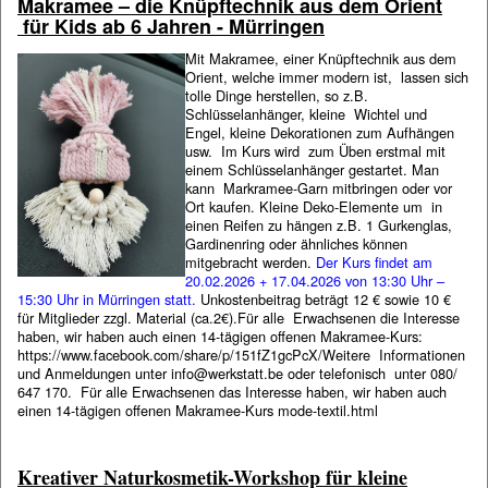
Makramee – die Knüpftechnik aus dem Orient
für Kids ab 6 Jahren - Mürringen
Mit Makramee, einer Knüpftechnik aus dem
Orient, welche immer modern ist, lassen sich
tolle Dinge herstellen, so z.B.
Schlüsselanhänger, kleine Wichtel und
Engel, kleine Dekorationen zum Aufhängen
usw. Im Kurs wird zum Üben erstmal mit
einem Schlüsselanhänger gestartet. Man
kann Markramee-Garn mitbringen oder vor
Ort kaufen. Kleine Deko-Elemente um in
einen Reifen zu hängen z.B. 1 Gurkenglas,
Gardinenring oder ähnliches können
mitgebracht werden.
Der Kurs findet am
20.02.2026 + 17.04.2026 von 13:30 Uhr –
15:30 Uhr in Mürringen statt.
Unkostenbeitrag beträgt 12 € sowie 10 €
für Mitglieder zzgl. Material (ca.2€).Für alle Erwachsenen die Interesse
haben, wir haben auch einen 14-tägigen offenen Makramee-Kurs:
https://www.facebook.com/share/p/151fZ1gcPcX/Weitere Informationen
und Anmeldungen unter info@werkstatt.be oder telefonisch unter 080/
647 170. Für alle Erwachsenen das Interesse haben, wir haben auch
einen 14-tägigen offenen Makramee-Kurs mode-textil.html
Kreativer Naturkosmetik-Workshop für kleine