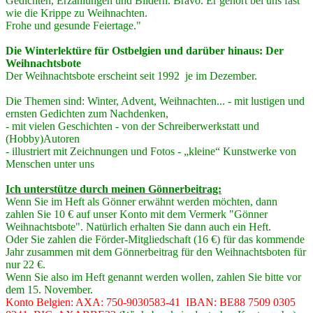
Gedichten, Erzählungen und Bildern. Bravo. Er gehört bei uns fast
wie die Krippe zu Weihnachten.
Frohe und gesunde Feiertage."
Die Winterlektüre für Ostbelgien und darüber hinaus: Der
Weihnachtsbote
Der Weihnachtsbote erscheint seit 1992 je im Dezember.
Die Themen sind: Winter, Advent, Weihnachten... - mit lustigen und
ernsten Gedichten zum Nachdenken,
- mit vielen Geschichten - von der Schreiberwerkstatt und
(Hobby)Autoren
- illustriert mit Zeichnungen und Fotos - „kleine“ Kunstwerke von
Menschen unter uns
Ich unterstütze durch meinen Gönnerbeitrag:
Wenn Sie im Heft als Gönner erwähnt werden möchten, dann
zahlen Sie 10 € auf unser Konto mit dem Vermerk "Gönner
Weihnachtsbote". Natürlich erhalten Sie dann auch ein Heft.
Oder Sie zahlen die Förder-Mitgliedschaft (16 €) für das kommende
Jahr zusammen mit dem Gönnerbeitrag für den Weihnachtsboten für
nur 22 €.
Wenn Sie also im Heft genannt werden wollen, zahlen Sie bitte vor
dem 15. November.
Konto Belgien: AXA: 750-9030583-41 IBAN: BE88 7509 0305