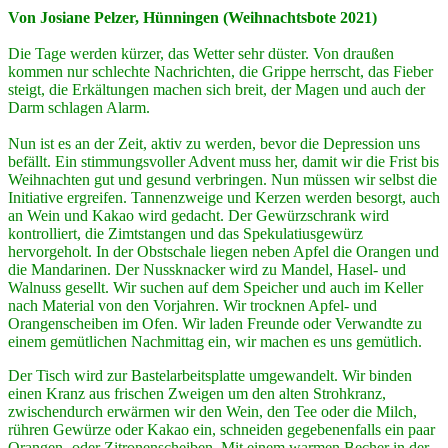
Von Josiane Pelzer, Hünningen (Weihnachtsbote 2021)
Die Tage werden kürzer, das Wetter sehr düster. Von draußen
kommen nur schlechte Nachrichten, die Grippe herrscht, das Fieber
steigt, die Erkältungen machen sich breit, der Magen und auch der
Darm schlagen Alarm.
Nun ist es an der Zeit, aktiv zu werden, bevor die Depression uns
befällt. Ein stimmungsvoller Advent muss her, damit wir die Frist bis
Weihnachten gut und gesund verbringen. Nun müssen wir selbst die
Initiative ergreifen. Tannenzweige und Kerzen werden besorgt, auch
an Wein und Kakao wird gedacht. Der Gewürzschrank wird
kontrolliert, die Zimtstangen und das Spekulatiusgewürz
hervorgeholt. In der Obstschale liegen neben Apfel die Orangen und
die Mandarinen. Der Nussknacker wird zu Mandel, Hasel- und
Walnuss gesellt. Wir suchen auf dem Speicher und auch im Keller
nach Material von den Vorjahren. Wir trocknen Apfel- und
Orangenscheiben im Ofen. Wir laden Freunde oder Verwandte zu
einem gemütlichen Nachmittag ein, wir machen es uns gemütlich.
Der Tisch wird zur Bastelarbeitsplatte umgewandelt. Wir binden
einen Kranz aus frischen Zweigen um den alten Strohkranz,
zwischendurch erwärmen wir den Wein, den Tee oder die Milch,
rühren Gewürze oder Kakao ein, schneiden gegebenenfalls ein paar
Orangen- oder Zitronenscheiben. Mit einem warmen Becher in der