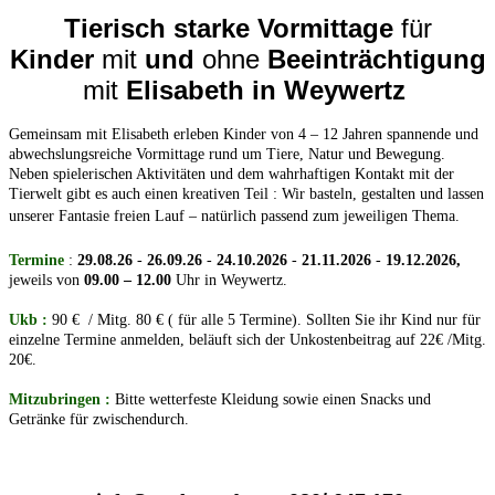
Tierisch starke Vormittage
für
Kinder
mit
und
ohne
Beeinträchtigung
mit
Elisabeth in Weywert
z
Gemeinsam mit Elisabeth erleben Kinder von 4 – 12 Jahren spannende und
abwechslungsreiche Vormittage rund um Tiere, Natur und Bewegung.
Neben spielerischen Aktivitäten und dem wahrhaftigen Kontakt mit der
Tierwelt gibt es auch einen kreativen Teil : Wir basteln, gestalten und lassen
unserer Fantasie freien Lauf – natürlich passend zum jeweiligen Thema.
Termine
:
29.08.26
-
26.09.26
-
24.10.2026
-
21.11.2026
-
19.12.2026,
jeweils von
09.00 – 12.00
Uhr in Weywertz.
Ukb :
90 € / Mitg. 80 € ( für alle 5 Termine). Sollten Sie ihr Kind nur für
einzelne Termine anmelden, beläuft sich der Unkostenbeitrag auf 22€ /Mitg.
20€.
Mitzubringen :
Bitte wetterfeste Kleidung sowie einen Snacks und
Getränke für zwischendurch.